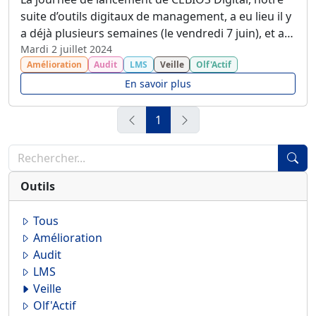
suite d’outils digitaux de management, a eu lieu il y
a déjà plusieurs semaines (le vendredi 7 juin), et a
été un franc succès ! Merci à toutes les personnes
Mardi 2 juillet 2024
Amélioration
Audit
LMS
Veille
Olf'Actif
qui ont pu participer à notre session 100% digitale
le matin, et à notre session 100% présentielle
En savoir plus
l’après-midi au sein de nos locaux ! Voici le bilan de
cette journée qui a su marquer les esprits.
1
Outils
Tous
Amélioration
Audit
LMS
Veille
Olf'Actif