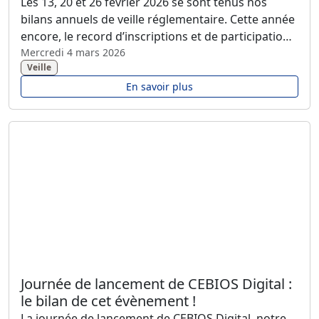
Les 13, 20 et 26 février 2026 se sont tenus nos
bilans annuels de veille réglementaire. Cette année
encore, le record d’inscriptions et de participation
a de nouveau été largement dépassé, et nous vous
Mercredi 4 mars 2026
Veille
en remercions chaleureusement. Vous avez été
particulièrement nombreux à répondre présents
En savoir plus
pour cet événement incontournable de CEBIOS,
organisé une fois par an.
Journée de lancement de CEBIOS Digital :
le bilan de cet évènement !
La journée de lancement de CEBIOS Digital, notre