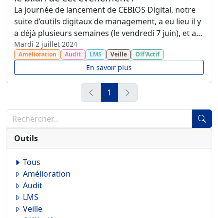
La journée de lancement de CEBIOS Digital, notre
suite d’outils digitaux de management, a eu lieu il y
a déjà plusieurs semaines (le vendredi 7 juin), et a
été un franc succès ! Merci à toutes les personnes
Mardi 2 juillet 2024
Amélioration
Audit
LMS
Veille
Olf'Actif
qui ont pu participer à notre session 100% digitale
le matin, et à notre session 100% présentielle
En savoir plus
l’après-midi au sein de nos locaux ! Voici le bilan de
cette journée qui a su marquer les esprits.
1
Outils
Tous
Amélioration
Audit
LMS
Veille