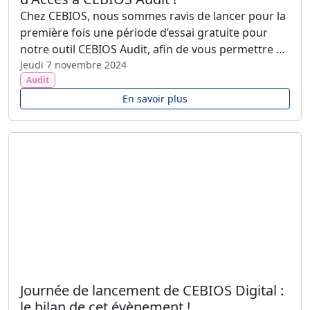
Chez CEBIOS, nous sommes ravis de lancer pour la
première fois une période d’essai gratuite pour
notre outil CEBIOS Audit, afin de vous permettre de
découvrir et de profiter de toutes ses
Jeudi 7 novembre 2024
Audit
fonctionnalités sans engagement. Pendant trois
mois, vous aurez accès gratuitement à cet outil
En savoir plus
innovant, conçu pour vous faciliter la réalisation de
vos audits et leur suivi.
Journée de lancement de CEBIOS Digital :
le bilan de cet évènement !