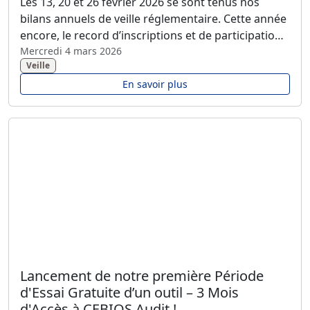
Les 13, 20 et 26 février 2026 se sont tenus nos
bilans annuels de veille réglementaire. Cette année
encore, le record d’inscriptions et de participation
a de nouveau été largement dépassé, et nous vous
Mercredi 4 mars 2026
Veille
en remercions chaleureusement. Vous avez été
particulièrement nombreux à répondre présents
En savoir plus
pour cet événement incontournable de CEBIOS,
organisé une fois par an.
Lancement de notre première Période
d'Essai Gratuite d’un outil – 3 Mois
d'Accès à CEBIOS Audit !